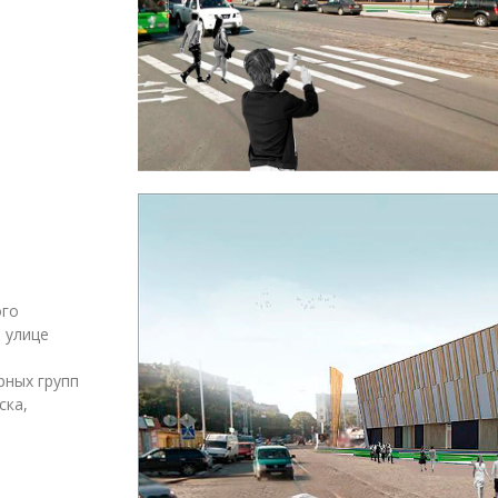
ого
 улице
рных групп
ска,