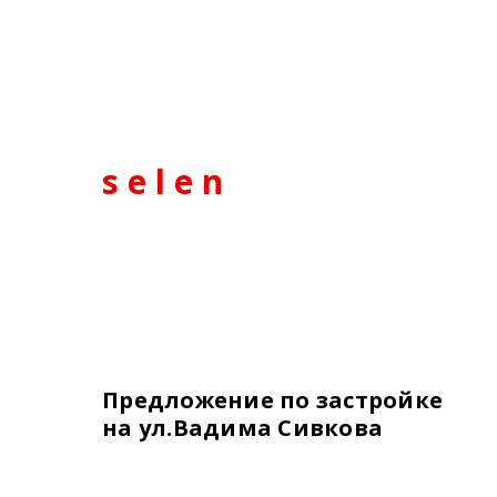
s e l e n
Предложение по застройке
на ул.Вадима Сивкова